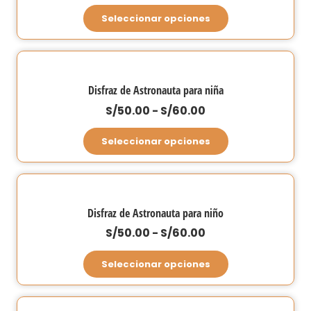
de
producto
Este
se
Seleccionar opciones
precios:
producto
pueden
desde
tiene
elegir
S/60.00
múltiples
en
hasta
variantes.
la
Disfraz de Astronauta para niña
S/70.00
Las
página
Rango
S/
50.00
-
S/
60.00
opciones
de
de
Este
se
Seleccionar opciones
producto
precios:
producto
pueden
desde
tiene
elegir
S/50.00
múltiples
en
hasta
variantes.
la
Disfraz de Astronauta para niño
S/60.00
Las
página
Rango
S/
50.00
-
S/
60.00
opciones
de
de
Este
se
Seleccionar opciones
producto
precios:
producto
pueden
desde
tiene
elegir
S/50.00