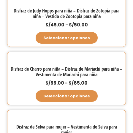
múltiples
en
hasta
variantes.
la
Disfraz de Judy Hopps para niña – Disfraz de Zotopia para
S/60.00
niña – Vestido de Zootopia para niña
Las
página
opciones
Rango
S/
45.00
-
S/
50.00
de
se
de
producto
Este
Seleccionar opciones
pueden
precios:
producto
elegir
desde
tiene
en
S/45.00
múltiples
la
hasta
variantes.
Disfraz de Charro para niña – Disfraz de Mariachi para niña –
página
S/50.00
Vestimenta de Mariachi para niña
Las
de
opciones
Rango
S/
55.00
-
S/
65.00
producto
se
de
Este
Seleccionar opciones
pueden
precios:
producto
elegir
desde
tiene
en
S/55.00
múltiples
la
hasta
variantes.
Disfraz de Selva para mujer – Vestimenta de Selva para
página
S/65.00
mujer
Las