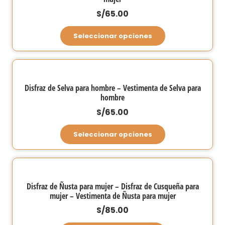
de
opciones
S/
65.00
producto
se
Este
Seleccionar opciones
pueden
producto
elegir
tiene
en
múltiples
la
variantes.
Disfraz de Selva para hombre – Vestimenta de Selva para
página
hombre
Las
de
opciones
S/
65.00
producto
se
Este
Seleccionar opciones
pueden
producto
elegir
tiene
en
múltiples
la
variantes.
Disfraz de Ñusta para mujer – Disfraz de Cusqueña para
página
mujer – Vestimenta de Ñusta para mujer
Las
de
opciones
S/
85.00
producto
se