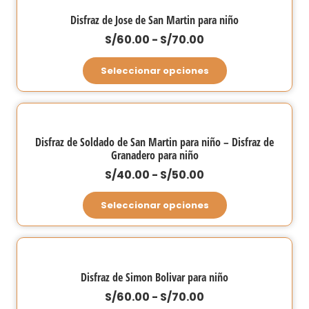
Disfraz de Jose de San Martin para niño
Rango
S/
60.00
-
S/
70.00
de
Este
Seleccionar opciones
precios:
producto
desde
tiene
S/60.00
múltiples
hasta
variantes.
Disfraz de Soldado de San Martin para niño – Disfraz de
S/70.00
Granadero para niño
Las
opciones
Rango
S/
40.00
-
S/
50.00
se
de
Este
Seleccionar opciones
pueden
precios:
producto
elegir
desde
tiene
en
S/40.00
múltiples
la
hasta
variantes.
Disfraz de Simon Bolivar para niño
página
S/50.00
Las
Rango
S/
60.00
-
S/
70.00
de
opciones