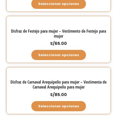
Este
Seleccionar opciones
pueden
producto
elegir
tiene
en
múltiples
la
variantes.
Disfraz de Festejo para mujer – Vestimento de Festejo para
página
mujer
Las
de
opciones
S/
65.00
producto
se
Este
Seleccionar opciones
pueden
producto
elegir
tiene
en
múltiples
la
variantes.
Disfraz de Carnaval Arequipeño para mujer – Vestimenta de
página
Carnaval Arequipeño para mujer
Las
de
opciones
S/
85.00
producto
se
Este
Seleccionar opciones
pueden
producto
elegir