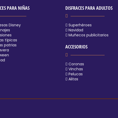
CES PARA NIÑAS
DISFRACES PARA ADULTOS
esas Disney
Superhéroes
najes
Navidad
siones
Muñecos publicitarios
s típicas
as patrias
ACCESORIOS
avera
oween
dad
Coronas
Vinchas
Pelucas
Alitas