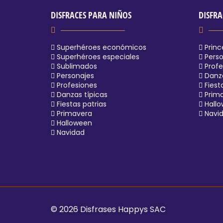
DISFRACES PARA NIÑOS
DISFRA
Superhéroes económicos
Princ
Superhéroes especiales
Perso
Sublimados
Profe
Personajes
Danza
Profesiones
Fiest
Danzas típicas
Prim
Fiestas patrias
Hall
Primavera
Navi
Halloween
Navidad
© 2026 Disfrases Happys SAC