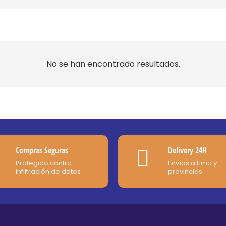
No se han encontrado resultados.
Compras Seguras
Delivery 24H
Protegido contra
Envíos a Lima y
infiltración de datos
provincias