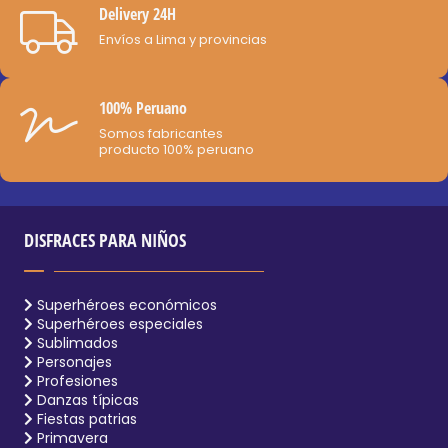
de
Delivery 24H
producto
Envíos a Lima y provincias
100% Peruano
Somos fabricantes
producto 100% peruano
DISFRACES PARA NIÑOS
Superhéroes económicos
Superhéroes especiales
Sublimados
Personajes
Profesiones
Danzas típicas
Fiestas patrias
Primavera