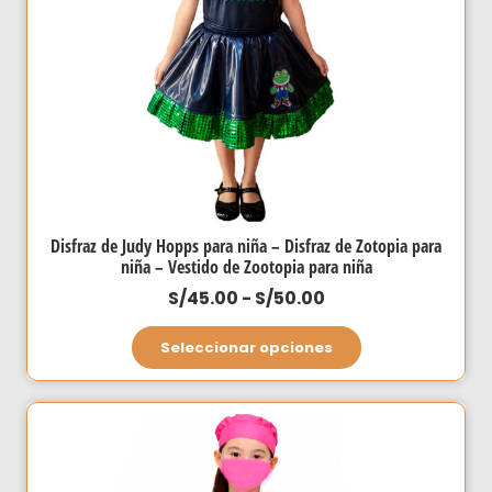
Disfraz de Judy Hopps para niña – Disfraz de Zotopia para
niña – Vestido de Zootopia para niña
Rango
S/
45.00
-
S/
50.00
de
Este
Seleccionar opciones
precios:
producto
desde
tiene
S/45.00
múltiples
hasta
variantes.
S/50.00
Las