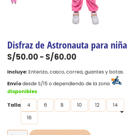
Disfraz de Astronauta para niña
Rango
S/
50.00
-
S/
60.00
de
precios:
Incluye:
Enterizo, casco, correa, guantes y botas.
desde
Envío
desde S/15 o dependiendo de la zona
S/50.00
disponibles
hasta
S/60.00
Talla
4
6
8
10
12
14
16
Disfraz