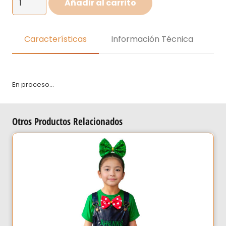
Añadir al carrito
de
Astronauta
para
Características
Información Técnica
niña
cantidad
En proceso…
Otros Productos Relacionados