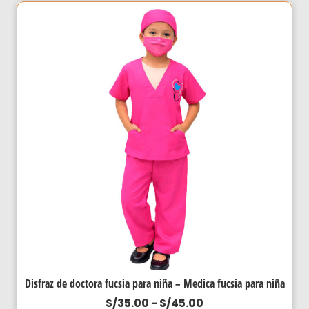
S/35.00
múltiples
hasta
variantes.
S/45.00
Las
opciones
se
pueden
elegir
en
la
página
de
producto
Disfraz de doctora fucsia para niña – Medica fucsia para niña
Rango
S/
35.00
-
S/
45.00