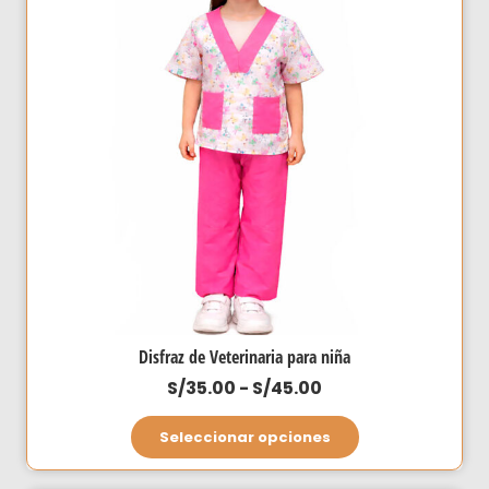
opciones
se
pueden
elegir
en
la
página
de
producto
Disfraz de Veterinaria para niña
Rango
S/
35.00
-
S/
45.00
de
Este
Seleccionar opciones
precios:
producto
desde
tiene