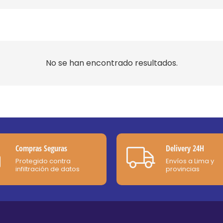
No se han encontrado resultados.
Compras Seguras
Delivery 24H
Protegido contra
Envíos a Lima y
infiltración de datos
provincias