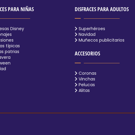
CES PARA NIÑAS
DISFRACES PARA ADULTOS
esas Disney
Superhéroes
najes
Navidad
siones
Muñecos publicitarios
s típicas
as patrias
ACCESORIOS
avera
oween
dad
Coronas
Vinchas
Pelucas
Alitas