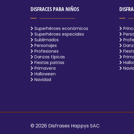
DISFRACES PARA NIÑOS
DISFRA
Superhéroes económicos
Princ
Superhéroes especiales
Perso
Sublimados
Profe
Personajes
Danza
Profesiones
Fiest
Danzas típicas
Prim
Fiestas patrias
Hall
Primavera
Navi
Halloween
Navidad
© 2026 Disfrases Happys SAC