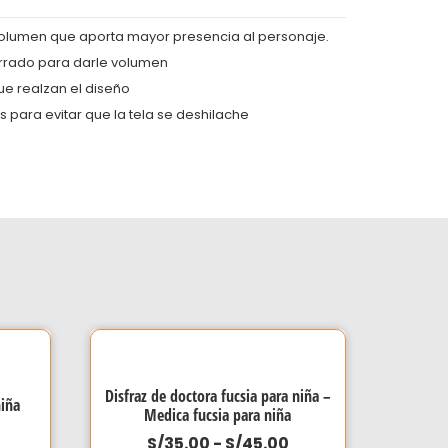
olumen que aporta mayor presencia al personaje.
rrado para darle volumen
ue realzan el diseño
s para evitar que la tela se deshilache
Disfraz de doctora fucsia para niña –
niña
Medica fucsia para niña
Rango
Rango
S/
35.00
-
S/
45.00