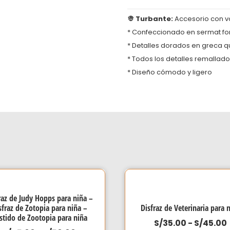
👳 Turbante:
Accesorio con v
* Confeccionado en sermat fo
* Detalles dorados en greca q
* Todos los detalles remallado
* Diseño cómodo y ligero
raz de Judy Hopps para niña –
sfraz de Zotopia para niña –
Disfraz de Veterinaria para 
stido de Zootopia para niña
S/
35.00
-
S/
45.00