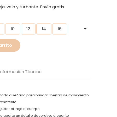
de
precios:
ja, velo y turbante. Envío gratis
desde
S/55.00
hasta
10
12
14
16
S/65.00
arrito
Información Técnica
moda diseñada para brindar libertad de movimiento.
resistente
justar el traje al cuerpo
ue aporta un detalle decorativo elegante