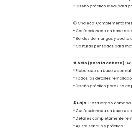
* Diseño práctico ideal para 
🧥 Chaleco: Complemento fresc
* Confeccionado en base a s
* Bordes de mangas y pecho 
* Costuras pensadas para may
🧣 Velo (para la cabeza):
Acc
* Elaborado en base a sermat
* Todos los detalles remallado
* Diseño práctico para uso en
🎗️ Faja:
Pieza larga y cómoda qu
* Confeccionada en base a s
* Detalles completamente rem
* Ajuste sencillo y práctico