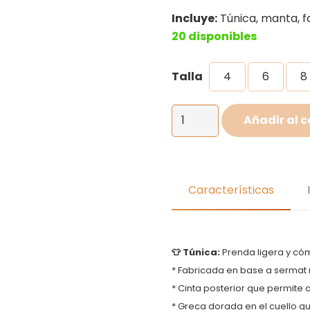
Incluye:
Túnica, manta, fa
20 disponibles
Talla
4
6
8
Disfraz
Añadir al c
de
Semana
Santa,
Pastorcita,
Características
Discipulo
para
niña
👕 Túnica:
Prenda ligera y có
cantidad
* Fabricada en base a sermat 
* Cinta posterior que permite a
* Greca dorada en el cuello q