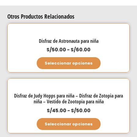
Otros Productos Relacionados
Disfraz de Astronauta para niña
Rango
S/
50.00
-
S/
60.00
de
Este
Seleccionar opciones
precios:
producto
desde
tiene
S/50.00
múltiples
hasta
variantes.
Disfraz de Judy Hopps para niña – Disfraz de Zotopia para
S/60.00
Las
niña – Vestido de Zootopia para niña
opciones
Rango
S/
45.00
-
S/
50.00
se
de
Este
Seleccionar opciones
pueden
precios:
producto
elegir
desde