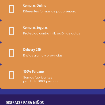
opciones
de
Compras Online
se
producto
Diferentes formas de pago seguro
pueden
elegir
Compras Seguras
en
Protegido contra infiltración de datos
la
página
de
Delivery 24H
producto
Envíos a Lima y provincias
100% Peruano
Somos fabricantes
producto 100% peruano
DISFRACES PARA NIÑOS