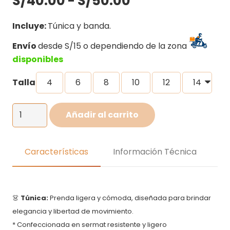
S/
40.00
-
S/
50.00
de
precios:
Incluye:
Túnica y banda.
desde
Envío
desde S/15 o dependiendo de la zona
S/40.00
disponibles
hasta
S/50.00
Talla
4
6
8
10
12
14
Disfraz
Añadir al carrito
de
Madre
Patria
Características
Información Técnica
para
niña
cantidad
👗
Túnica:
Prenda ligera y cómoda, diseñada para brindar
elegancia y libertad de movimiento.
* Confeccionada en sermat resistente y ligero