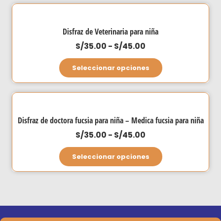
tiene
en
S/45.00
múltiples
la
hasta
variantes.
página
Disfraz de Veterinaria para niña
S/50.00
Las
de
Rango
S/
35.00
-
S/
45.00
opciones
producto
de
Este
se
Seleccionar opciones
precios:
producto
pueden
desde
tiene
elegir
S/35.00
múltiples
en
hasta
variantes.
la
Disfraz de doctora fucsia para niña – Medica fucsia para niña
S/45.00
Las
página
Rango
S/
35.00
-
S/
45.00
opciones
de
de
Este
se
producto
Seleccionar opciones
precios:
producto
pueden
desde
tiene
elegir
S/35.00
múltiples
en
hasta
variantes.
la
S/45.00
Las
página