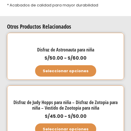
* Acabados de calidad para mayor durabilidad
Otros Productos Relacionados
Disfraz de Astronauta para niña
Rango
S/
50.00
-
S/
60.00
de
Este
Seleccionar opciones
precios:
producto
desde
tiene
S/50.00
múltiples
hasta
variantes.
Disfraz de Judy Hopps para niña – Disfraz de Zotopia para
S/60.00
Las
niña – Vestido de Zootopia para niña
opciones
Rango
S/
45.00
-
S/
50.00
se
de
Este
Seleccionar opciones
pueden