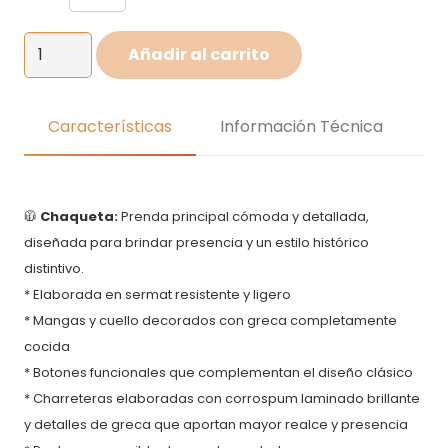
Disfraz
Añadir al carrito
de
Guaripolera
para
Características
Información Técnica
niña
cantidad
🧥
Chaqueta:
Prenda principal cómoda y detallada,
diseñada para brindar presencia y un estilo histórico
distintivo.
* Elaborada en sermat resistente y ligero
* Mangas y cuello decorados con greca completamente
cocida
* Botones funcionales que complementan el diseño clásico
* Charreteras elaboradas con corrospum laminado brillante
y detalles de greca que aportan mayor realce y presencia