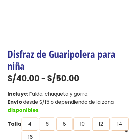
Disfraz de Guaripolera para
niña
Rango
S/
40.00
-
S/
50.00
de
precios:
Incluye:
Falda, chaqueta y gorro.
desde
Envío
desde S/15 o dependiendo de la zona
S/40.00
disponibles
hasta
Talla
4
6
8
10
12
14
S/50.00
16