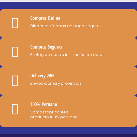
variantes.
la
S/45.00
Las
página
opciones
de
Compras Online
se
producto
Diferentes formas de pago seguro
pueden
elegir
Compras Seguras
en
Protegido contra infiltración de datos
la
página
de
Delivery 24H
producto
Envíos a Lima y provincias
100% Peruano
Somos fabricantes
producto 100% peruano