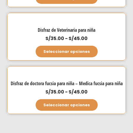
precios:
producto
elegir
desde
tiene
en
S/45.00
múltiples
la
hasta
variantes.
página
Disfraz de Veterinaria para niña
S/50.00
Las
de
Rango
S/
35.00
-
S/
45.00
opciones
producto
de
Este
se
Seleccionar opciones
precios:
producto
pueden
desde
tiene
elegir
S/35.00
múltiples
en
hasta
variantes.
la
Disfraz de doctora fucsia para niña – Medica fucsia para niña
S/45.00
Las
página
Rango
S/
35.00
-
S/
45.00
opciones
de
de
Este
se
producto
Seleccionar opciones
precios:
producto
pueden
desde
tiene
elegir
S/35.00
múltiples
en
hasta