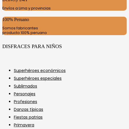
Envíos a Lima y provincias
100% Peruano
Somos fabricantes
producto 100% peruano
DISFRACES PARA NIÑOS
Superhéroes económicos
Superhéroes especiales
Sublimados
Personajes
Profesiones
Danzas típicas
Fiestas patrias
Primavera