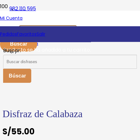
982 110 595
Inicio
Mi Cuenta
/
Disfraces Niñas
Buscar:
Pedidos
Favoritos
Salir
/
Halloween
Producto
se ha añadido a tu carrito.
Buscar:
/
Disfraz de Calabaza
Disfraz de Calabaza
S/
55.00