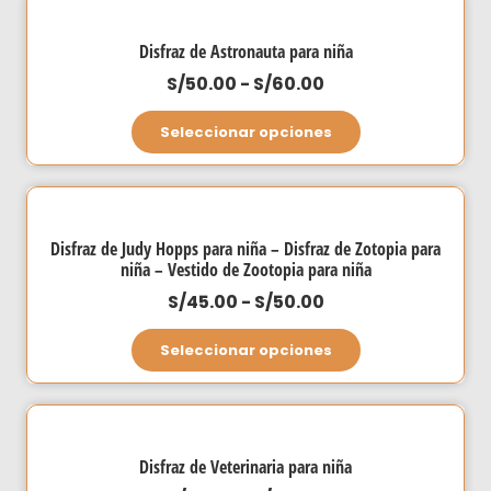
Disfraz de Astronauta para niña
Rango
S/
50.00
-
S/
60.00
de
Este
Seleccionar opciones
precios:
producto
desde
tiene
S/50.00
múltiples
hasta
variantes.
Disfraz de Judy Hopps para niña – Disfraz de Zotopia para
S/60.00
Las
niña – Vestido de Zootopia para niña
opciones
Rango
S/
45.00
-
S/
50.00
se
de
Este
Seleccionar opciones
pueden
precios:
producto
elegir
desde
tiene
en
S/45.00
múltiples
la
hasta
variantes.
página
Disfraz de Veterinaria para niña
S/50.00
Las