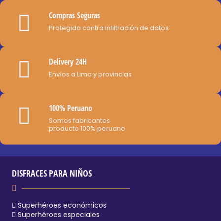
elegir
Compras Seguras
en
Protegido contra infiltración de datos
la
página
de
Delivery 24H
producto
Envíos a Lima y provincias
100% Peruano
Somos fabricantes
producto 100% peruano
DISFRACES PARA NIÑOS
Superhéroes económicos
Superhéroes especiales