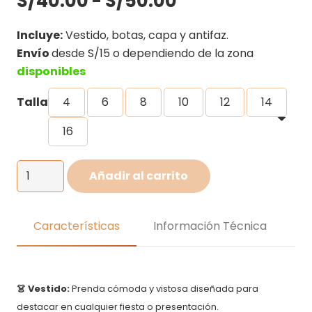
S/
40.00
-
S/
50.00
de
precios:
Incluye:
Vestido, botas, capa y antifaz.
desde
Envío
desde S/15 o dependiendo de la zona
S/40.00
disponibles
hasta
Talla
4
6
8
10
12
14
S/50.00
16
Disfraz
Añadir al carrito
de
Batichica
-
Características
Información Técnica
Vestido
de
Batichica
👗 Vestido:
Prenda cómoda y vistosa diseñada para
cantidad
destacar en cualquier fiesta o presentación.