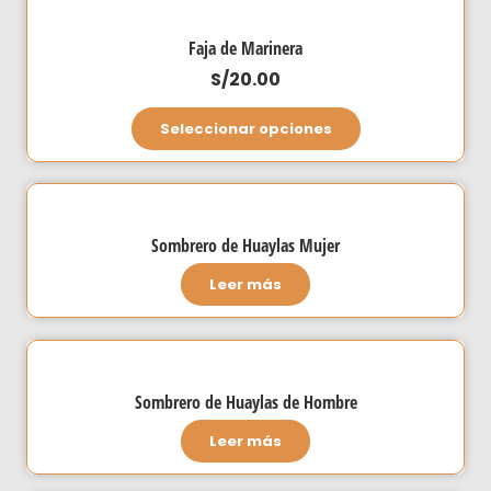
Faja de Marinera
S/
20.00
Este
Seleccionar opciones
producto
tiene
múltiples
variantes.
Sombrero de Huaylas Mujer
Las
Leer más
opciones
se
pueden
elegir
Sombrero de Huaylas de Hombre
en
la
Leer más
página
de