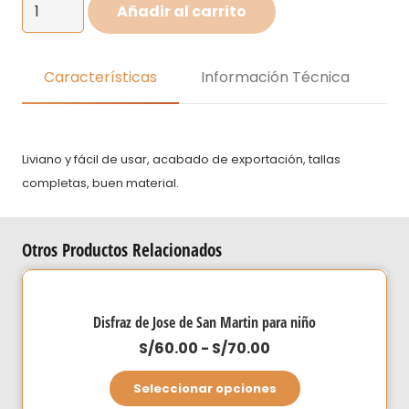
Disfraz
Añadir al carrito
de
Spiderman
económico
Características
Información Técnica
cantidad
Liviano y fácil de usar, acabado de exportación, tallas
completas, buen material.
Otros Productos Relacionados
Disfraz de Jose de San Martin para niño
Rango
S/
60.00
-
S/
70.00
de
Este
Seleccionar opciones
precios:
producto