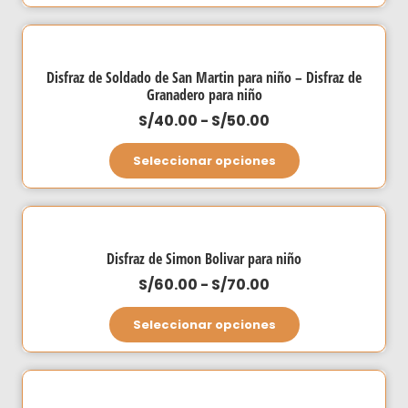
desde
tiene
S/60.00
múltiples
hasta
variantes.
Disfraz de Soldado de San Martin para niño – Disfraz de
S/70.00
Las
Granadero para niño
opciones
Rango
S/
40.00
-
S/
50.00
se
de
Este
Seleccionar opciones
pueden
precios:
producto
elegir
desde
tiene
en
S/40.00
múltiples
la
hasta
variantes.
página
Disfraz de Simon Bolivar para niño
S/50.00
Las
de
Rango
S/
60.00
-
S/
70.00
opciones
producto
de
Este
se
Seleccionar opciones
precios:
producto
pueden
desde
tiene
elegir
S/60.00
múltiples
en
hasta