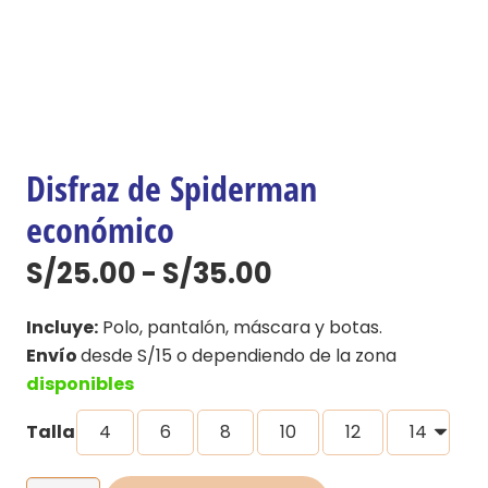
Disfraz de Spiderman
económico
Rango
S/
25.00
-
S/
35.00
de
precios:
Incluye:
Polo, pantalón, máscara y botas.
desde
Envío
desde S/15 o dependiendo de la zona
S/25.00
disponibles
hasta
Talla
4
6
8
10
12
14
S/35.00