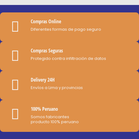
hasta
variantes.
la
S/60.00
Las
página
opciones
de
Compras Online
se
producto
Diferentes formas de pago seguro
pueden
elegir
Compras Seguras
en
Protegido contra infiltración de datos
la
página
de
Delivery 24H
producto
Envíos a Lima y provincias
100% Peruano
Somos fabricantes
producto 100% peruano