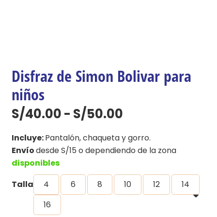
Disfraz de Simon Bolivar para
niños
Rango
S/
40.00
-
S/
50.00
de
precios:
Incluye:
Pantalón, chaqueta y gorro.
desde
Envío
desde S/15 o dependiendo de la zona
S/40.00
disponibles
hasta
Talla
4
6
8
10
12
14
S/50.00
16