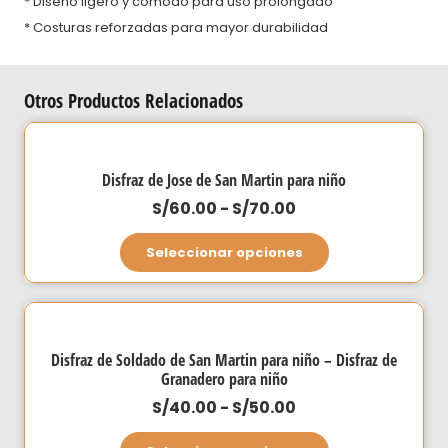
* Diseño ligero y cómodo para uso prolongado
* Costuras reforzadas para mayor durabilidad
Otros Productos Relacionados
Disfraz de Jose de San Martin para niño
Rango
S/
60.00
-
S/
70.00
de
Este
Seleccionar opciones
precios:
producto
desde
tiene
S/60.00
múltiples
hasta
variantes.
Disfraz de Soldado de San Martin para niño – Disfraz de
S/70.00
Las
Granadero para niño
opciones
Rango
S/
40.00
-
S/
50.00
se
de
Este