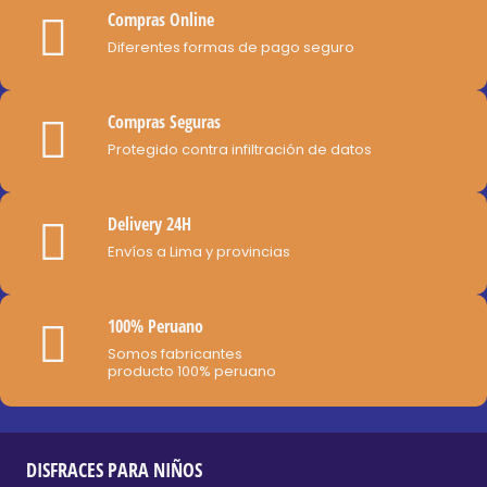
opciones
de
Compras Online
se
producto
Diferentes formas de pago seguro
pueden
elegir
Compras Seguras
en
Protegido contra infiltración de datos
la
página
de
Delivery 24H
producto
Envíos a Lima y provincias
100% Peruano
Somos fabricantes
producto 100% peruano
DISFRACES PARA NIÑOS