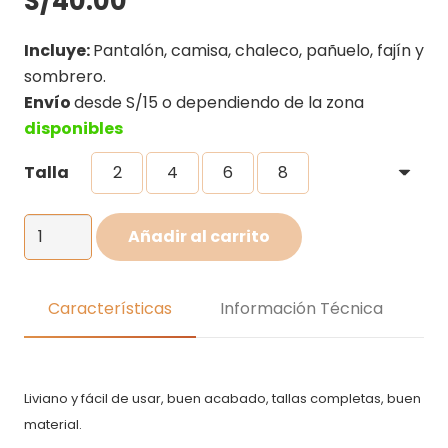
S/
40.00
Incluye:
Pantalón, camisa, chaleco, pañuelo, fajín y
sombrero.
Envío
desde S/15 o dependiendo de la zona
disponibles
Talla
2
4
6
8
Disfraz
Añadir al carrito
de
la
granja
Características
Información Técnica
de
Zenon
para
Liviano y fácil de usar, buen acabado, tallas completas, buen
niño
material.
cantidad