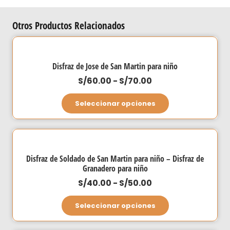
Otros Productos Relacionados
Disfraz de Jose de San Martin para niño
Rango
S/
60.00
-
S/
70.00
de
Este
Seleccionar opciones
precios:
producto
desde
tiene
S/60.00
múltiples
hasta
variantes.
Disfraz de Soldado de San Martin para niño – Disfraz de
S/70.00
Las
Granadero para niño
opciones
Rango
S/
40.00
-
S/
50.00
se
de
Este
Seleccionar opciones
pueden
precios:
producto
elegir
desde
tiene