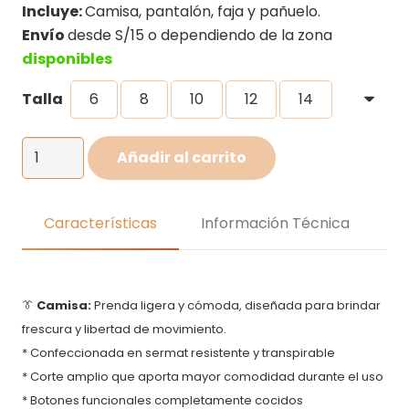
precios:
Incluye:
Camisa, pantalón, faja y pañuelo.
desde
Envío
desde S/15 o dependiendo de la zona
S/40.00
disponibles
hasta
Talla
6
8
10
12
14
S/50.00
Disfraz
Añadir al carrito
de
Jose
Olaya
Características
Información Técnica
de
niño
cantidad
👔
Camisa:
Prenda ligera y cómoda, diseñada para brindar
frescura y libertad de movimiento.
* Confeccionada en sermat resistente y transpirable
* Corte amplio que aporta mayor comodidad durante el uso
* Botones funcionales completamente cocidos