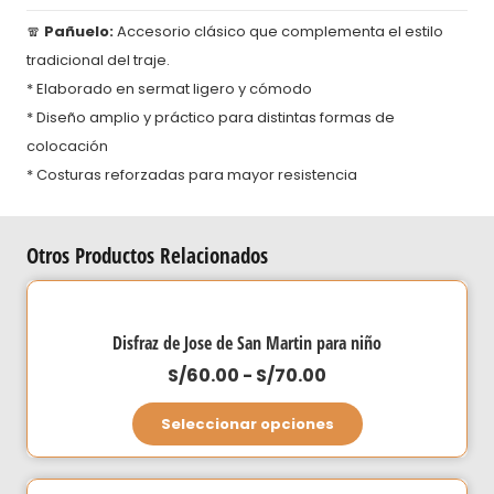
🧣
Pañuelo:
Accesorio clásico que complementa el estilo
tradicional del traje.
* Elaborado en sermat ligero y cómodo
* Diseño amplio y práctico para distintas formas de
colocación
* Costuras reforzadas para mayor resistencia
Otros Productos Relacionados
Disfraz de Jose de San Martin para niño
Rango
S/
60.00
-
S/
70.00
de
Este
Seleccionar opciones
precios:
producto
desde
tiene
S/60.00