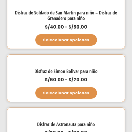
múltiples
hasta
variantes.
Disfraz de Soldado de San Martin para niño – Disfraz de
S/70.00
Las
Granadero para niño
opciones
Rango
S/
40.00
-
S/
50.00
se
de
Este
Seleccionar opciones
pueden
precios:
producto
elegir
desde
tiene
en
S/40.00
múltiples
la
hasta
variantes.
página
Disfraz de Simon Bolivar para niño
S/50.00
Las
de
Rango
S/
60.00
-
S/
70.00
opciones
producto
de
Este
se
Seleccionar opciones
precios:
producto
pueden
desde
tiene
elegir
S/60.00
múltiples
en
hasta
variantes.
la
Disfraz de Astronauta para niño
S/70.00
Las
página