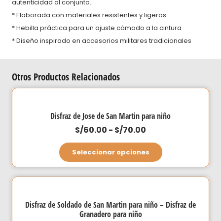
autenticidad al conjunto.
* Elaborada con materiales resistentes y ligeros
* Hebilla práctica para un ajuste cómodo a la cintura
* Diseño inspirado en accesorios militares tradicionales
Otros Productos Relacionados
Disfraz de Jose de San Martin para niño
Rango
S/
60.00
-
S/
70.00
de
Este
Seleccionar opciones
precios:
producto
desde
tiene
S/60.00
múltiples
hasta
variantes.
Disfraz de Soldado de San Martin para niño – Disfraz de
S/70.00
Las
Granadero para niño