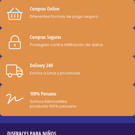
opciones
Compras Online
se
Diferentes formas de pago seguro
pueden
elegir
Compras Seguras
en
Protegido contra infiltración de datos
la
página
de
Delivery 24H
producto
Envíos a Lima y provincias
100% Peruano
Somos fabricantes
producto 100% peruano
DISFRACES PARA NIÑOS