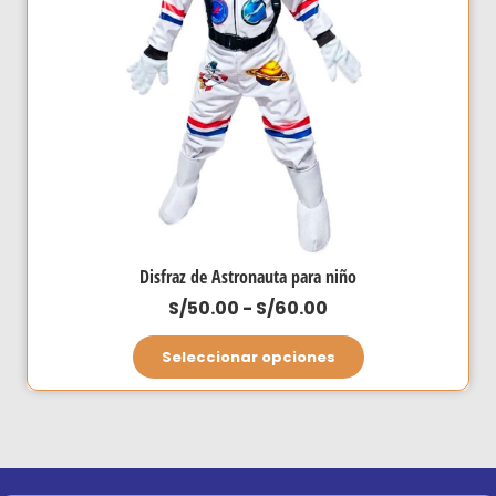
elegir
en
la
página
de
producto
Disfraz de Astronauta para niño
Rango
S/
50.00
-
S/
60.00
de
Este
Seleccionar opciones
precios:
producto
desde
tiene
S/50.00
múltiples
hasta
variantes.
S/60.00
Las