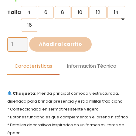
hasta
S/50.00
Talla
4
6
8
10
12
14
16
Disfraz
Añadir al carrito
de
Francisco
Bolognesi
Características
Información Técnica
para
niño
cantidad
Chaqueta:
Prenda principal cómoda y estructurada,
diseñada para brindar presencia y estilo militar tradicional.
* Confeccionada en sermat resistente y ligero
* Botones funcionales que complementan el diseño histórico
* Detalles decorativos inspirados en uniformes militares de
época