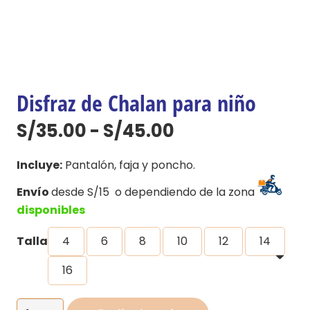
Disfraz de Chalan para niño
Rango
S/
35.00
-
S/
45.00
de
precios:
Incluye:
Pantalón, faja y poncho.
desde
Envío
desde S/15 o dependiendo de la zona
S/35.00
disponibles
hasta
S/45.00
Talla
4
6
8
10
12
14
16
Disfraz