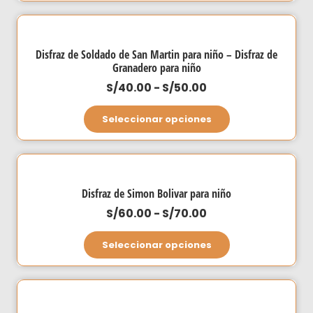
desde
tiene
S/60.00
múltiples
hasta
variantes.
Disfraz de Soldado de San Martin para niño – Disfraz de
S/70.00
Las
Granadero para niño
opciones
Rango
S/
40.00
-
S/
50.00
se
de
Este
Seleccionar opciones
pueden
precios:
producto
elegir
desde
tiene
en
S/40.00
múltiples
la
hasta
variantes.
página
Disfraz de Simon Bolivar para niño
S/50.00
Las
de
Rango
S/
60.00
-
S/
70.00
opciones
producto
de
Este
se
Seleccionar opciones
precios:
producto
pueden
desde
tiene
elegir
S/60.00
múltiples
en
hasta
variantes.