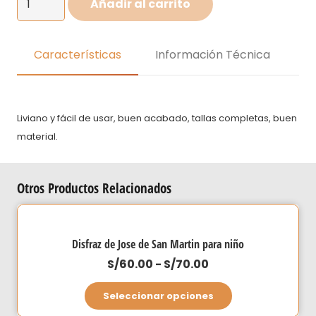
Añadir al carrito
de
Chalan
para
Características
Información Técnica
niño
cantidad
Liviano y fácil de usar, buen acabado, tallas completas, buen
material.
Otros Productos Relacionados
Disfraz de Jose de San Martin para niño
Rango
S/
60.00
-
S/
70.00
de
Este
Seleccionar opciones
precios:
producto