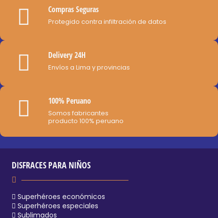
Compras Seguras
en
Protegido contra infiltración de datos
la
página
de
Delivery 24H
producto
Envíos a Lima y provincias
100% Peruano
Somos fabricantes
producto 100% peruano
DISFRACES PARA NIÑOS
Superhéroes económicos
Superhéroes especiales
Sublimados