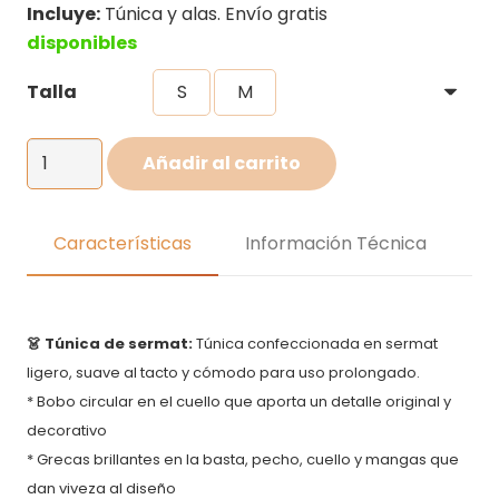
precios:
Incluye:
Túnica y alas. Envío gratis
desde
disponibles
S/70.00
Talla
S
M
hasta
S/75.00
Disfraz
Añadir al carrito
de
Angel
para
Características
Información Técnica
Adulto
cantidad
👗 Túnica de sermat:
Túnica confeccionada en sermat
ligero, suave al tacto y cómodo para uso prolongado.
* Bobo circular en el cuello que aporta un detalle original y
decorativo
* Grecas brillantes en la basta, pecho, cuello y mangas que
dan viveza al diseño