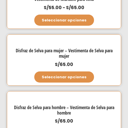
Rango
S/
55.00
-
S/
65.00
de
Este
Seleccionar opciones
precios:
producto
desde
tiene
S/55.00
múltiples
hasta
variantes.
Disfraz de Selva para mujer – Vestimenta de Selva para
S/65.00
Las
mujer
opciones
S/
65.00
se
Este
Seleccionar opciones
pueden
producto
elegir
tiene
en
múltiples
la
variantes.
página
Disfraz de Selva para hombre – Vestimenta de Selva para
Las
hombre
de
opciones
S/
65.00
producto
se