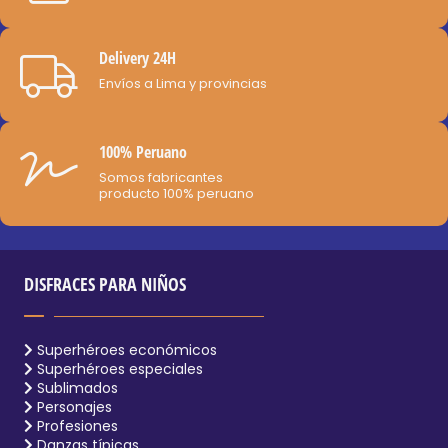
página
de
Delivery 24H
producto
Envíos a Lima y provincias
100% Peruano
Somos fabricantes
producto 100% peruano
DISFRACES PARA NIÑOS
Superhéroes económicos
Superhéroes especiales
Sublimados
Personajes
Profesiones
Danzas típicas