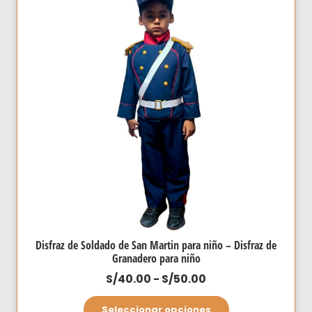
S/70.00
Las
opciones
se
pueden
elegir
en
la
página
de
producto
Disfraz de Soldado de San Martin para niño – Disfraz de
Granadero para niño
Rango
S/
40.00
-
S/
50.00
de
Este
Seleccionar opciones