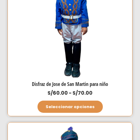
Disfraz de Jose de San Martin para niño
Rango
S/
60.00
-
S/
70.00
de
Este
Seleccionar opciones
precios:
producto
desde
tiene
S/60.00
múltiples
hasta
variantes.