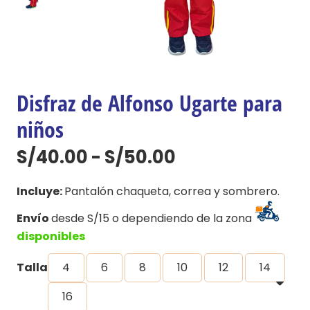
Disfraz de Alfonso Ugarte para
niños
Rango
S/
40.00
-
S/
50.00
de
precios:
Incluye:
Pantalón chaqueta, correa y sombrero.
desde
Envío
desde S/15 o dependiendo de la zona
S/40.00
disponibles
hasta
S/50.00
Talla
4
6
8
10
12
14
16